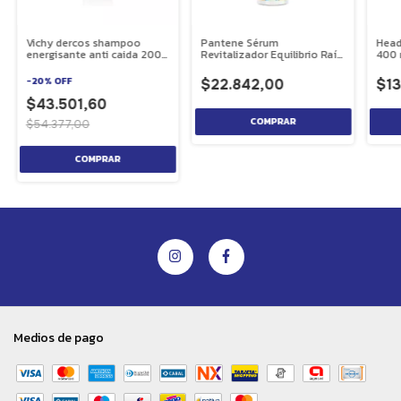
Vichy dercos shampoo
Pantene Sérum
Head
energisante anti caida 200
Revitalizador Equilibrio Raíz
400 
ml
y Puntas 95 ml
-
20
%
OFF
$22.842,00
$13
$43.501,60
$54.377,00
Medios de pago