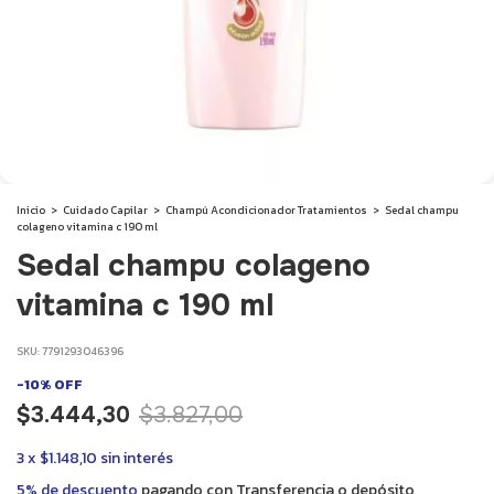
Inicio
>
Cuidado Capilar
>
Champú Acondicionador Tratamientos
>
Sedal champu
colageno vitamina c 190 ml
Sedal champu colageno
vitamina c 190 ml
SKU:
7791293046396
-
10
%
OFF
$3.444,30
$3.827,00
3
x
$1.148,10
sin interés
5% de descuento
pagando con Transferencia o depósito