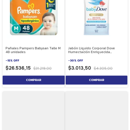
Pañales Pampers Babysan Talle M
Jabón Liquido Corporal Dove
48 unidades
Humectación Enriquecida
Repuesto 180 ml
-
15
%
OFF
-
30
%
OFF
$26.536,15
$3.013,50
$31.219,00
$4.305,00