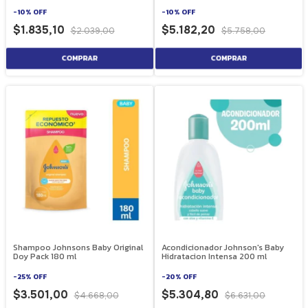
-
10
%
OFF
-
10
%
OFF
$1.835,10
$5.182,20
$2.039,00
$5.758,00
Shampoo Johnsons Baby Original
Acondicionador Johnson's Baby
Doy Pack 180 ml
Hidratacion Intensa 200 ml
-
25
%
OFF
-
20
%
OFF
$3.501,00
$5.304,80
$4.668,00
$6.631,00