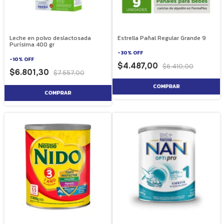
Leche en polvo deslactosada
Estrella Pañal Regular Grande 9
Purísima 400 gr
-
30
%
OFF
-
10
%
OFF
$4.487,00
$6.410,00
$6.801,30
$7.557,00