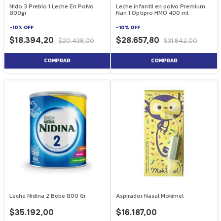
Nido 3 Prebio 1 Leche En Polvo
Leche infantil en polvo Premium
800gr
Nan 1 Optipro HMO 400 ml
-
10
%
OFF
-
10
%
OFF
$18.394,20
$28.657,80
$20.438,00
$31.842,00
Leche Nidina 2 Bebe 800 Gr
Aspirador Nasal Mokimel
$35.192,00
$16.187,00