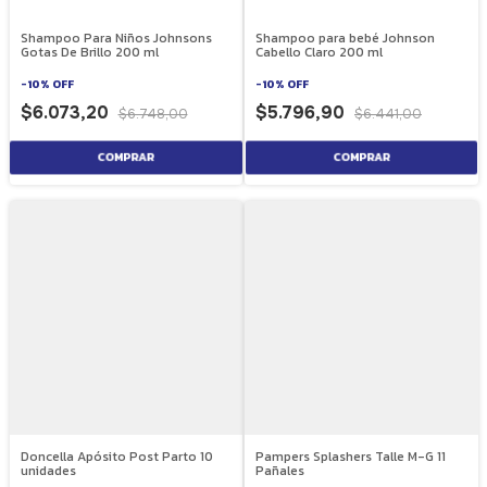
Shampoo Para Niños Johnsons
Shampoo para bebé Johnson
Gotas De Brillo 200 ml
Cabello Claro 200 ml
-
10
%
OFF
-
10
%
OFF
$6.073,20
$5.796,90
$6.748,00
$6.441,00
Doncella Apósito Post Parto 10
Pampers Splashers Talle M-G 11
unidades
Pañales