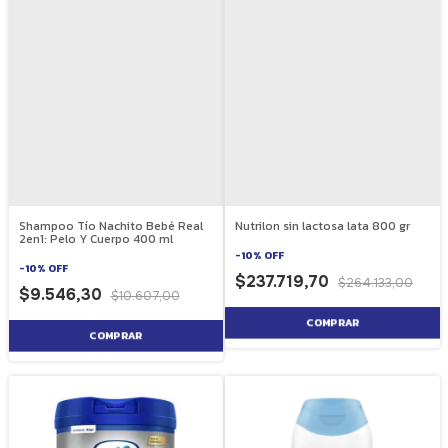
Shampoo Tío Nachito Bebé Real
Nutrilon sin lactosa lata 800 gr
2en1: Pelo Y Cuerpo 400 ml
-
10
%
OFF
-
10
%
OFF
$237.719,70
$264.133,00
$9.546,30
$10.607,00