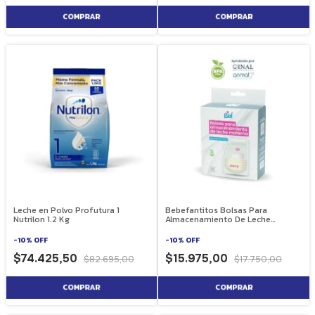
Leche en Polvo Profutura 1
Bebefantitos Bolsas Para
Nutrilon 1.2 Kg
Almacenamiento De Leche
Materna 30 unidades
-
10
%
OFF
-
10
%
OFF
$74.425,50
$15.975,00
$82.695,00
$17.750,00