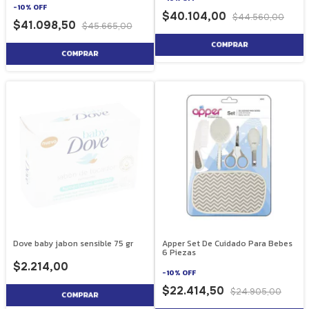
-
10
%
OFF
$40.104,00
$44.560,00
$41.098,50
$45.665,00
Dove baby jabon sensible 75 gr
Apper Set De Cuidado Para Bebes
6 Piezas
$2.214,00
-
10
%
OFF
$22.414,50
$24.905,00