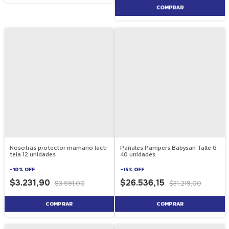
Nosotras protector mamario lacti
Pañales Pampers Babysan Talle G
tela 12 unidades
40 unidades
-
10
%
OFF
-
15
%
OFF
$3.231,90
$26.536,15
$3.591,00
$31.219,00