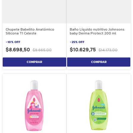
Chupete Babelito Anatómico
Baño Líquido nutritivo Johnsons
Silicona T1 Celeste
baby Derma Protect 200 ml
-
10
%
OFF
-
25
%
OFF
$8.698,50
$10.629,75
$9.665,00
$14.173,00