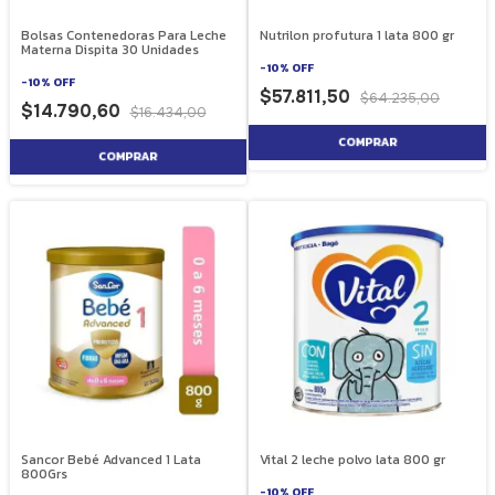
Bolsas Contenedoras Para Leche
Nutrilon profutura 1 lata 800 gr
Materna Dispita 30 Unidades
-
10
%
OFF
-
10
%
OFF
$57.811,50
$64.235,00
$14.790,60
$16.434,00
Sancor Bebé Advanced 1 Lata
Vital 2 leche polvo lata 800 gr
800Grs
-
10
%
OFF