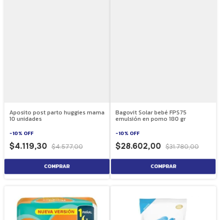
Aposito post parto huggies mama
Bagovit Solar bebé FPS75
10 unidades
emulsión en pomo 180 gr
-
10
%
OFF
-
10
%
OFF
$4.119,30
$28.602,00
$4.577,00
$31.780,00