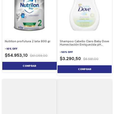
Nutrilon profutura 2 lata 800 gr
Shampoo Cabello Claro Baby Dove
Humectación Enriquecida pH
Neutro 200 ml
-
10
%
OFF
-
50
%
OFF
$54.953,10
$61.059,00
$3.290,50
$6.581,00