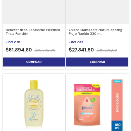
Bebefantitos Sacaleche Eléctrico
Chicco Mamadera Naturalfeeling
Triple Función
Flujo Rápido 330 ml
-
10
%
OFF
-
10
%
OFF
$61.894,80
$27.841,50
$68.772,00
$30.935,00