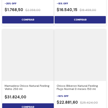
-
25
%
OFF
-
15
%
OFF
$1.768,50
$16.540,15
$2.358,00
$19.459,00
Mamadera Chicco Natural Feeling
Chicco Biberon Natural Feeling
Vidrio 250 ml
Flujo Normal 0 meses 150 ml
-
10
%
OFF
$31.824,00
$22.881,60
$25.424,00