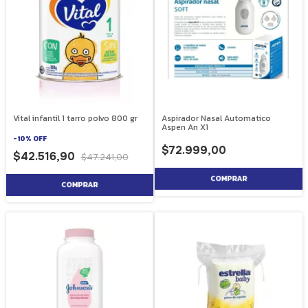
Vital infantil 1 tarro polvo 800 gr
Aspirador Nasal Automatico
Aspen An X1
-
10
%
OFF
$72.999,00
$42.516,90
$47.241,00