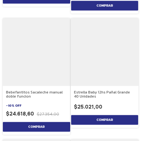
Bebefantitos Sacaleche manual
Estrella Baby 12hs Pañal Grande
doble funcion
40 Unidades
-
10
%
OFF
$25.021,00
$24.618,60
$27.354,00