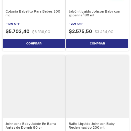
Colonia Babelito Para Bebes 200
Jabón líquido Johson Baby con
ml
glicerina 180 ml
-
10
%
OFF
-
25
%
OFF
$5.702,40
$2.575,50
$6.336,00
$3.434,00
Johnsons Baby Jabón En Barra
Baño Liquido Johnson Baby
Antes de Dormir 80 gr
Recien nacido 200 ml