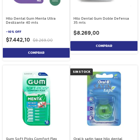
Hilo Dental Gum Menta Ultra
Hilo Dental Gum Doble Defensa
Deslizante 40 mts
35 mts
-
10
%
OFF
$8.269,00
$7.442,10
$8.269,00
SIN STOCK
Gum Soft Picks Comfort Flex
Oral b satin tape hilo dental