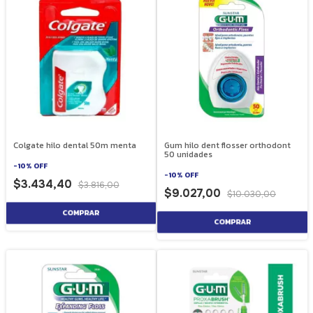
Colgate hilo dental 50m menta
Gum hilo dent flosser orthodont
50 unidades
-
10
%
OFF
-
10
%
OFF
$3.434,40
$3.816,00
$9.027,00
$10.030,00