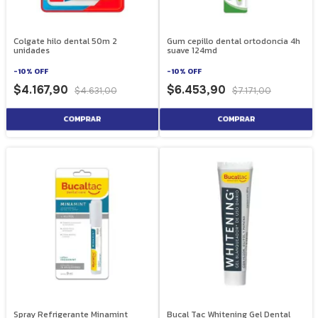
Colgate hilo dental 50m 2
Gum cepillo dental ortodoncia 4h
unidades
suave 124md
-
10
%
OFF
-
10
%
OFF
$4.167,90
$6.453,90
$4.631,00
$7.171,00
Spray Refrigerante Minamint
Bucal Tac Whitening Gel Dental