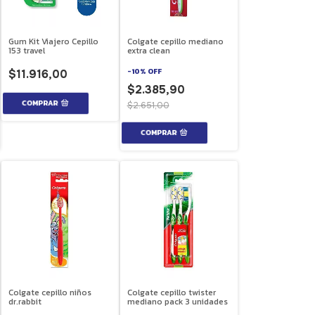
Gum Kit Viajero Cepillo
Colgate cepillo mediano
153 travel
extra clean
-
10
%
OFF
$11.916,00
$2.385,90
$2.651,00
Colgate cepillo niños
Colgate cepillo twister
dr.rabbit
mediano pack 3 unidades