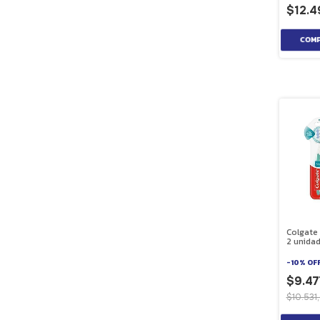
$12.4
Colgate 
2 unida
-
10
%
OF
$9.47
$10.531