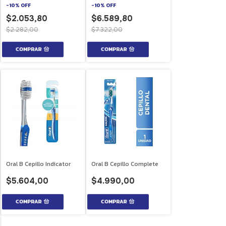
-
10
%
OFF
-
10
%
OFF
$2.053,80
$6.589,80
$2.282,00
$7.322,00
Oral B Cepillo Indicator
Oral B Cepillo Complete
$5.604,00
$4.990,00