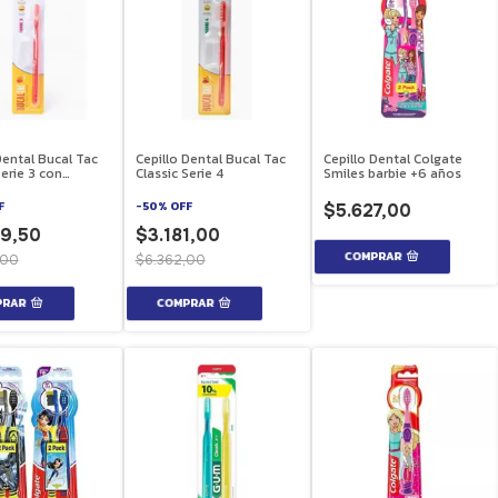
Dental Bucal Tac
Cepillo Dental Bucal Tac
Cepillo Dental Colgate
Serie 3 con
Classic Serie 4
Smiles barbie +6 años
on
F
-
50
%
OFF
$5.627,00
9,50
$3.181,00
,00
$6.362,00