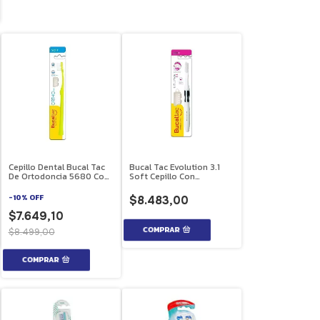
Cepillo Dental Bucal Tac
Bucal Tac Evolution 3.1
De Ortodoncia 5680 Con
Soft Cepillo Con
Capuchon
Capuchon
-
10
%
OFF
$8.483,00
$7.649,10
$8.499,00