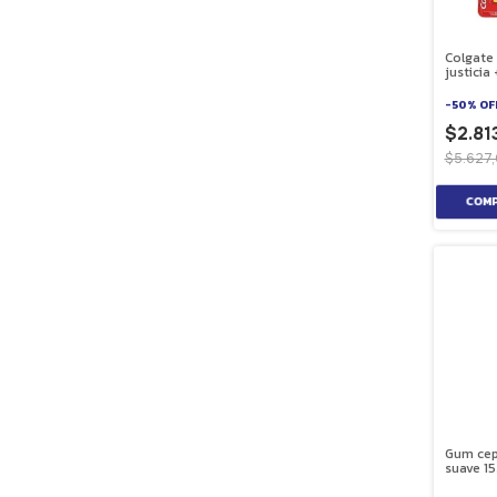
Colgate 
justicia
-
50
%
OF
$2.81
$5.627
Gum cepi
suave 15