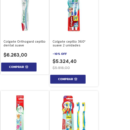
Colgate Orthogard cepillo
Colgate cepillo 360º
dental suave
suave 2 unidades
-
10
%
OFF
$6.263,00
$5.324,40
$5.916,00