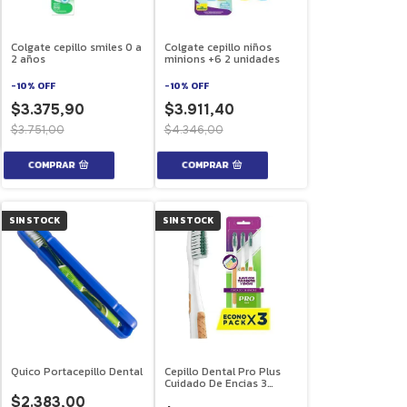
Colgate cepillo smiles 0 a
Colgate cepillo niños
2 años
minions +6 2 unidades
-
10
%
OFF
-
10
%
OFF
$3.375,90
$3.911,40
$3.751,00
$4.346,00
SIN STOCK
SIN STOCK
Quico Portacepillo Dental
Cepillo Dental Pro Plus
Cuidado De Encias 3
unidades
$2.383,00