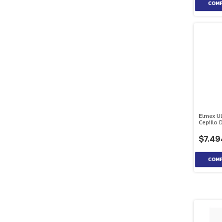
Elmex Ul
Cepillo 
$7.49