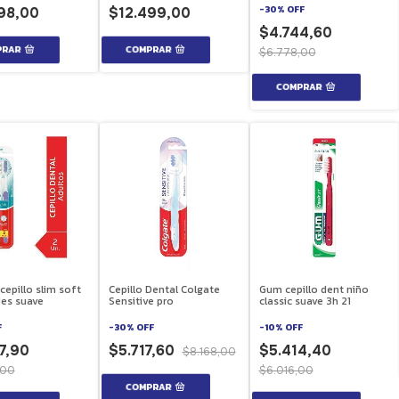
-
30
%
OFF
98,00
$12.499,00
$4.744,60
$6.778,00
cepillo slim soft
Cepillo Dental Colgate
Gum cepillo dent niño
des suave
Sensitive pro
classic suave 3h 21
F
-
30
%
OFF
-
10
%
OFF
7,90
$5.717,60
$5.414,40
$8.168,00
,00
$6.016,00