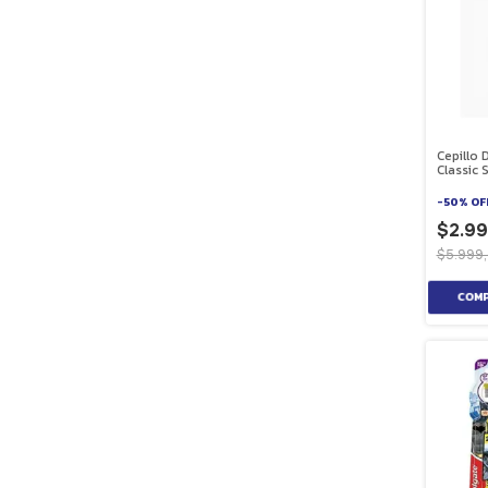
Cepillo 
Classic 
Capuch
-
50
%
OF
$2.99
$5.999