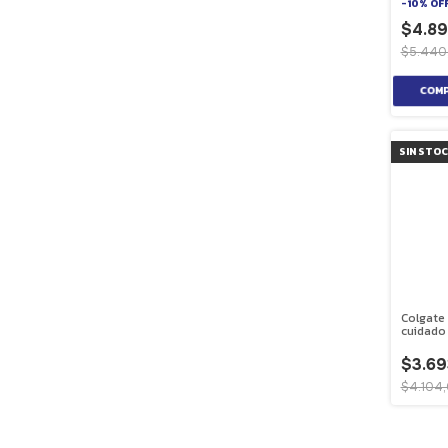
-
10
%
OF
$4.89
$5.440
SIN STO
Colgate 
cuidado
$3.69
$4.104