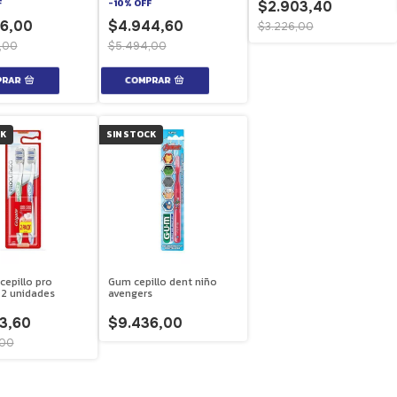
F
-
10
%
OFF
$2.903,40
6,00
$4.944,60
$3.226,00
,00
$5.494,00
CK
SIN STOCK
cepillo pro
Gum cepillo dent niño
 2 unidades
avengers
3,60
$9.436,00
,00