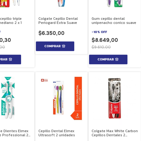
epillo triple
Colgate Cepillo Dental
Gum cepillo dental
ediano 2 x 1
Periogard Extra Suave
unipenacho conico suave
F
-
10
%
OFF
$6.350,00
0,30
$8.649,00
,00
$9.610,00
de Dientes Elmex
Cepillo Dental Elmex
Colgate Max White Carbon
e Professional 2
Ultrasoft 2 unidades
Cepillos Dentales 2
s
unidades