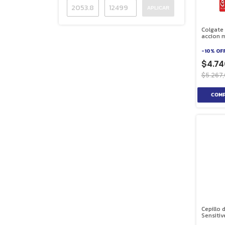
APLICAR
Colgate c
accion m
-
10
%
OF
$4.74
$5.267
Cepillo 
Sensitiv
unidade