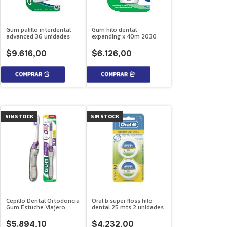
Gum palillo interdental
Gum hilo dental
advanced 36 unidades
expanding x 40m 2030
$9.616,00
$6.126,00
SIN STOCK
SIN STOCK
Cepillo Dental Ortodoncia
Oral b super floss hilo
Gum Estuche Viajero
dental 25 mts 2 unidades
$5.894,10
$4.232,00