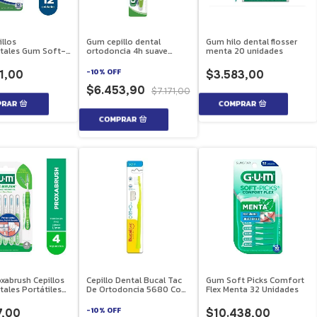
llos
Gum cepillo dental
Gum hilo dental flosser
ntales Gum Soft-
ortodoncia 4h suave
menta 20 unidades
vanced 12
124md
s
-
10
%
OFF
1,00
$3.583,00
$6.453,90
$7.171,00
xabrush Cepillos
Cepillo Dental Bucal Tac
Gum Soft Picks Comfort
tales Portátiles
De Ortodoncia 5680 Con
Flex Menta 32 Unidades
a 11Mm 4
Capuchon
s
-
10
%
OFF
7,00
$10.438,00