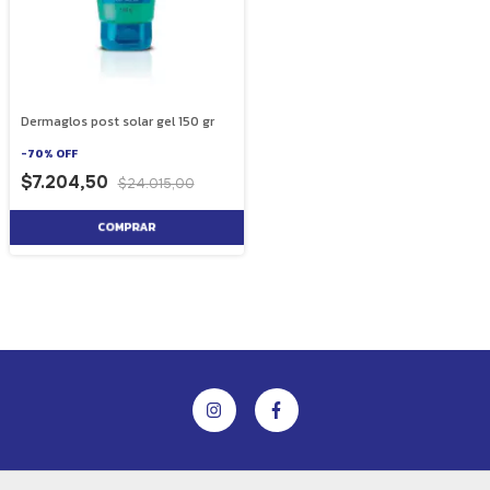
Dermaglos post solar gel 150 gr
-
70
%
OFF
$7.204,50
$24.015,00