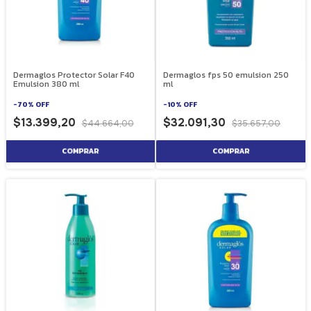
Dermaglos Protector Solar F40
Dermaglos fps 50 emulsion 250
Emulsion 380 ml
ml
-
70
%
OFF
-
10
%
OFF
$13.399,20
$32.091,30
$44.664,00
$35.657,00