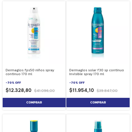
Dermaglos fps50 niños spray
Dermaglos solar f30 sp continuo
continuo 170 ml
invisible spray 170 ml
-
70
%
OFF
-
70
%
OFF
$12.328,80
$11.954,10
$41.096,00
$39.847,00