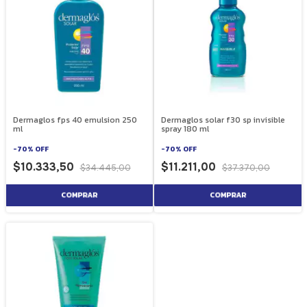
Dermaglos fps 40 emulsion 250
Dermaglos solar f30 sp invisible
ml
spray 180 ml
-
70
%
OFF
-
70
%
OFF
$10.333,50
$11.211,00
$34.445,00
$37.370,00