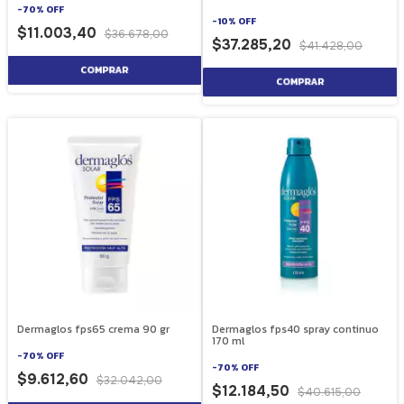
-
70
%
OFF
-
10
%
OFF
$11.003,40
$36.678,00
$37.285,20
$41.428,00
Dermaglos fps65 crema 90 gr
Dermaglos fps40 spray continuo
170 ml
-
70
%
OFF
-
70
%
OFF
$9.612,60
$32.042,00
$12.184,50
$40.615,00