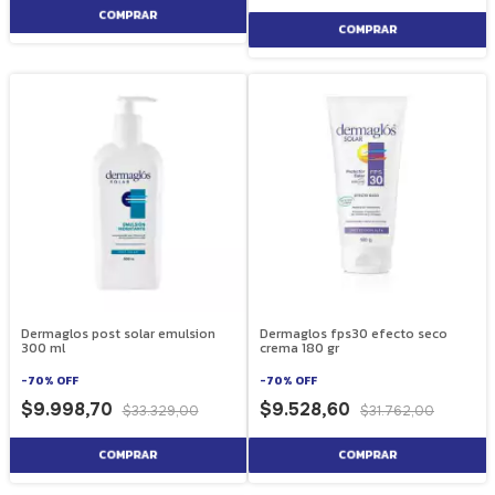
Dermaglos post solar emulsion
Dermaglos fps30 efecto seco
300 ml
crema 180 gr
-
70
%
OFF
-
70
%
OFF
$9.998,70
$9.528,60
$33.329,00
$31.762,00