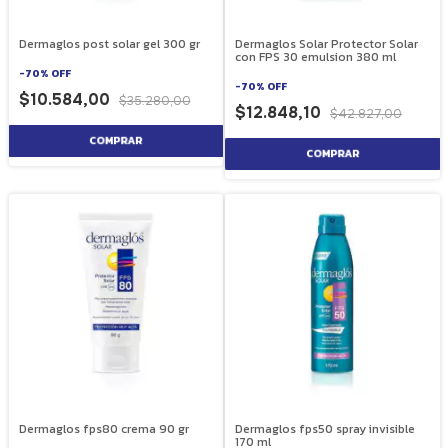
Dermaglos post solar gel 300 gr
Dermaglos Solar Protector Solar
con FPS 30 emulsion 380 ml
-
70
%
OFF
-
70
%
OFF
$10.584,00
$35.280,00
$12.848,10
$42.827,00
Dermaglos fps80 crema 90 gr
Dermaglos fps50 spray invisible
170 ml