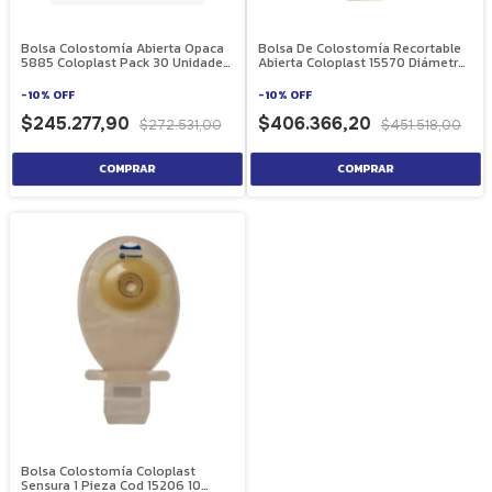
Bolsa Colostomía Abierta Opaca
Bolsa De Colostomía Recortable
5885 Coloplast Pack 30 Unidades
Abierta Coloplast 15570 Diámetro
Adhesivo Espiral
Maximo De Abertura 7.6 cm 30
Unidades
-
10
%
OFF
-
10
%
OFF
$245.277,90
$406.366,20
$272.531,00
$451.518,00
Bolsa Colostomía Coloplast
Sensura 1 Pieza Cod 15206 10