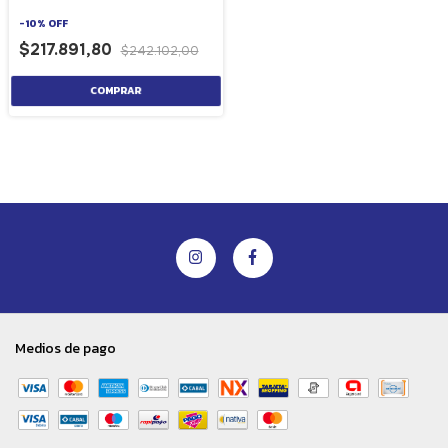
unidades
-
10
%
OFF
$217.891,80
$242.102,00
Medios de pago