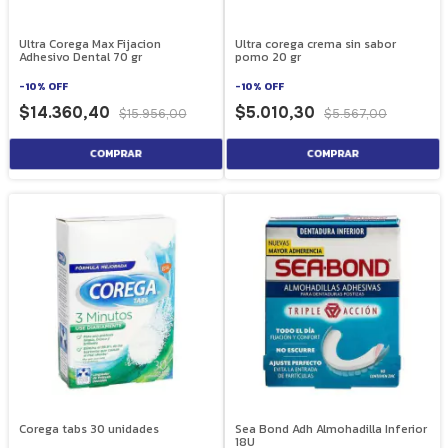
Ultra Corega Max Fijacion
Ultra corega crema sin sabor
Adhesivo Dental 70 gr
pomo 20 gr
-
10
%
OFF
-
10
%
OFF
$14.360,40
$5.010,30
$15.956,00
$5.567,00
Corega tabs 30 unidades
Sea Bond Adh Almohadilla Inferior
18U