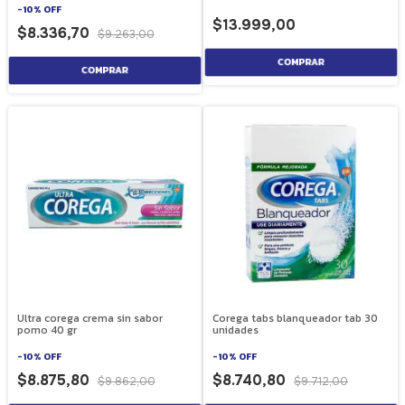
-
10
%
OFF
$13.999,00
$8.336,70
$9.263,00
Ultra corega crema sin sabor
Corega tabs blanqueador tab 30
pomo 40 gr
unidades
-
10
%
OFF
-
10
%
OFF
$8.875,80
$8.740,80
$9.862,00
$9.712,00