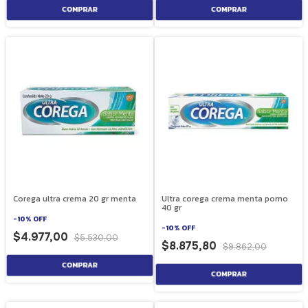
Corega ultra crema 20 gr menta
Ultra corega crema menta pomo
40 gr
-
10
%
OFF
-
10
%
OFF
$4.977,00
$5.530,00
$8.875,80
$9.862,00