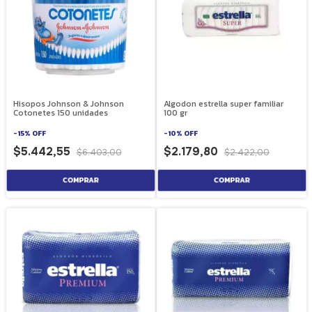
Hisopos Johnson & Johnson
Algodon estrella super familiar
Cotonetes 150 unidades
100 gr
-
15
%
OFF
-
10
%
OFF
$5.442,55
$2.179,80
$6.403,00
$2.422,00