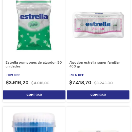
Estrella pompones de algodon 50
Algodon estrella super familiar
unidades
400 gr
-
10
%
OFF
-
10
%
OFF
$3.616,20
$7.418,70
$4.018,00
$8.243,00