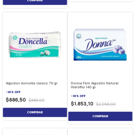
Algodon doncella clasico 70 gr
Donna Fem Algodón Natural
Hidrófilo 140 gr
-
10
%
OFF
-
10
%
OFF
$886,50
$985,00
$1.853,10
$2.059,00