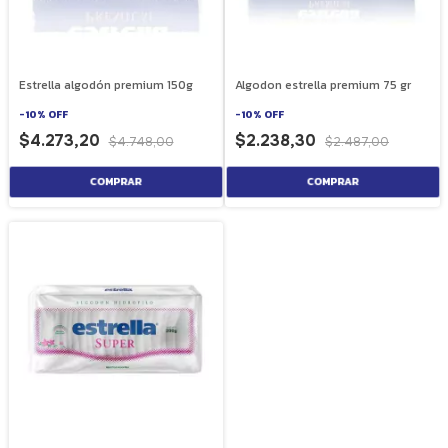
Estrella algodón premium 150g
Algodon estrella premium 75 gr
-
10
%
OFF
-
10
%
OFF
$4.273,20
$2.238,30
$4.748,00
$2.487,00