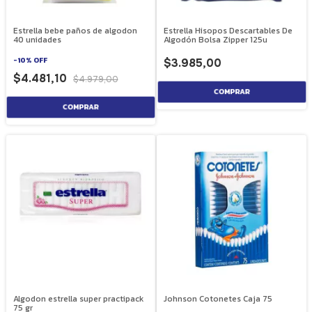
Estrella bebe paños de algodon
Estrella Hisopos Descartables De
40 unidades
Algodón Bolsa Zipper 125u
-
10
%
OFF
$3.985,00
$4.481,10
$4.979,00
Algodon estrella super practipack
Johnson Cotonetes Caja 75
75 gr