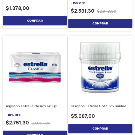
-
15
%
OFF
$1.378,00
$2.531,30
$2.978,00
Algodon estrella clasico 140 gr
Hisopos Estrella Pote 125 unidad
-
10
%
OFF
$5.087,00
$2.751,30
$3.057,00