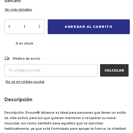
bancario
Ver más detalles
6
en stock
CAMBIAR CP
Entregas para el CP:
Medios de envío
CALCULAR
No sé mi código postal
Descripción
Descripción: Ensure® Advance es ideal para personas que llevan un estilo
de vida activo, para los que quieran mantener o recuperar su masa
muscular, así como también para aquellos que se ejercitan
habitualmente, ya que está formulado para apoyar la fuerza, la vitalidad