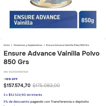
Inicio
>
Vitaminas y Suplementos
>
Ensure Advance Vainilla Polvo 850 Grs
Ensure Advance Vainilla Polvo
850 Grs
SKU:
8427030007403
-
10
%
OFF
$157.574,70
$175.083,00
3
x
$52.524,90
sin interés
5% de descuento
pagando con Transferencia o depósito