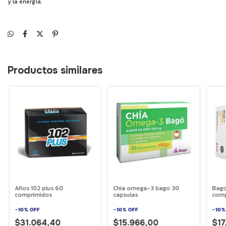
y la energía.
Productos similares
Años 102 plus 60
Chia omega-3 bago 30
Bago
comprimidos
capsulas
comp
-
10
%
OFF
-
10
%
OFF
-
10
$31.064,40
$15.966,00
$17