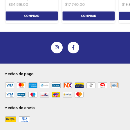
$34.516,00
$17.740,00
$19.
Medios de pago
Medios de envío