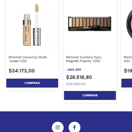
Rimmel Corrector Multi
Rimmel Sombra Ojos
Rimm
Tasker 030
Magnific Paleta T001
001
-
20
%
OFF
$34.173,00
$19
$26.516,80
$33.146,00