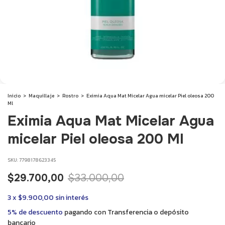
Inicio
>
Maquillaje
>
Rostro
>
Eximia Aqua Mat Micelar Agua micelar Piel oleosa 200
Ml
Eximia Aqua Mat Micelar Agua
micelar Piel oleosa 200 Ml
SKU:
7798178623345
$29.700,00
$33.000,00
3
x
$9.900,00
sin interés
5% de descuento
pagando con Transferencia o depósito
bancario