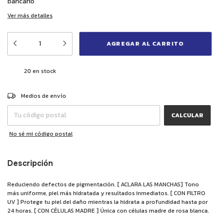
bancario
Ver más detalles
20
en stock
CAMBIAR CP
Entregas para el CP:
Medios de envío
CALCULAR
No sé mi código postal
Descripción
Reduciendo defectos de pigmentación. [ ACLARA LAS MANCHAS] Tono
más uniforme, piel más hidratada y resultados inmediatos. [ CON FILTRO
UV ] Protege tu piel del daño mientras la hidrata a profundidad hasta por
24 horas. [ CON CÉLULAS MADRE ] Única con células madre de rosa blanca.