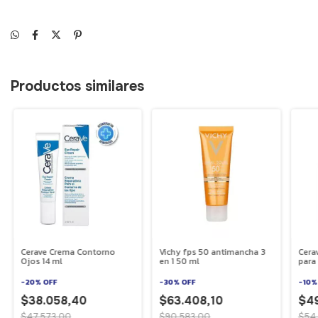
Productos similares
Cerave Crema Contorno
Vichy fps 50 antimancha 3
Cera
Ojos 14 ml
en 1 50 ml
para
-
20
%
OFF
-
30
%
OFF
-
10
$38.058,40
$63.408,10
$4
$47.573,00
$90.583,00
$54