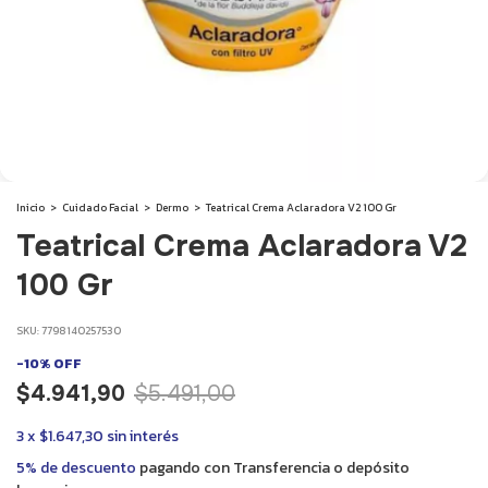
Inicio
>
Cuidado Facial
>
Dermo
>
Teatrical Crema Aclaradora V2 100 Gr
Teatrical Crema Aclaradora V2
100 Gr
SKU:
7798140257530
-
10
%
OFF
$4.941,90
$5.491,00
3
x
$1.647,30
sin interés
5% de descuento
pagando con Transferencia o depósito