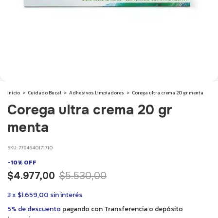
Inicio
>
Cuidado Bucal
>
Adhesivos Limpiadores
>
Corega ultra crema 20 gr menta
Corega ultra crema 20 gr
menta
SKU:
7794640171710
-
10
%
OFF
$4.977,00
$5.530,00
3
x
$1.659,00
sin interés
5% de descuento
pagando con Transferencia o depósito