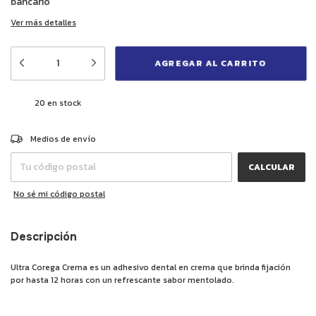
bancario
Ver más detalles
20
en stock
CAMBIAR CP
Entregas para el CP:
Medios de envío
CALCULAR
No sé mi código postal
Descripción
Ultra Corega Crema es un adhesivo dental en crema que brinda fijación
por hasta 12 horas con un refrescante sabor mentolado.