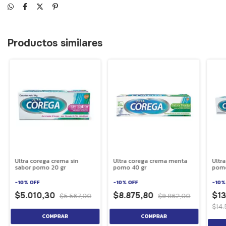
Productos similares
Ultra corega crema sin
Ultra corega crema menta
Ultr
sabor pomo 20 gr
pomo 40 gr
pomo
-
10
%
OFF
-
10
%
OFF
-
10
$5.010,30
$8.875,80
$13
$5.567,00
$9.862,00
$14.