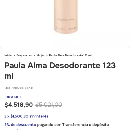
Inicio
>
Fragancias
>
Mujer
>
Paula Alma Desodorante 123 ml
Paula Alma Desodorante 123
ml
SKU:
7791600843250
-
10
%
OFF
$4.518,90
$5.021,00
3
x
$1.506,30
sin interés
5% de descuento
pagando con Transferencia o depósito