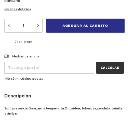
bancario
Ver más detalles
21
en stock
CAMBIAR CP
Entregas para el CP:
Medios de envío
CALCULAR
No sé mi código postal
Descripción
Sutil presencia.Durazno y bergamota.Orquídea, tuberosa,sándalo, vainilla
y ámbar.