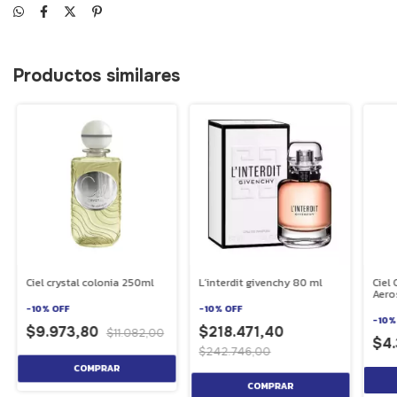
Productos similares
Ciel crystal colonia 250ml
L´interdit givenchy 80 ml
Ciel
Aero
-
10
%
OFF
-
10
%
OFF
-
10
$9.973,80
$218.471,40
$11.082,00
$4
$242.746,00