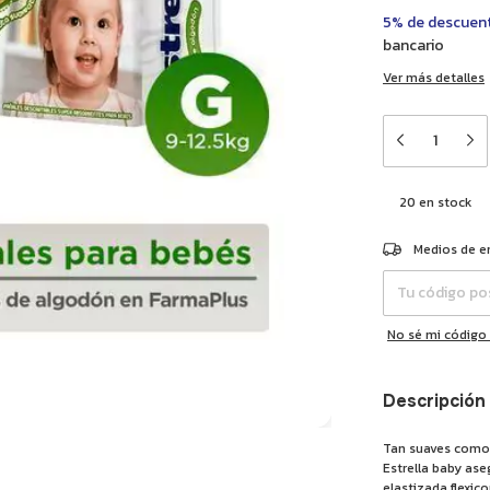
5% de descuen
bancario
Ver más detalles
20
en stock
Entregas para el 
Medios de e
No sé mi código
Descripción
Tan suaves como 
Estrella baby ase
elastizada flexi