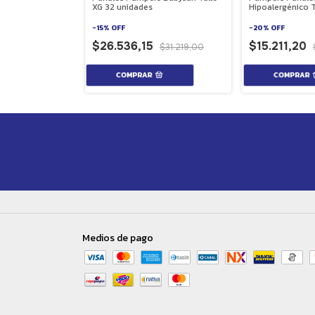
Talle XXG 18
XG 32 unidades
Hipoalergénico 
Unidades
-
15
%
OFF
-
20
%
OFF
$26.536,15
$15.211,20
$19.014,00
$31.219,00
Medios de pago