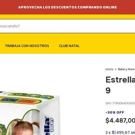
APROVECHA LOS DESCUENTOS COMPRANDO ONLINE
TRABAJA CON NOSOTROS
CLUB NATAL
Inicio
>
Bebé y Mam
Estrell
9
SKU:
779006400405
-
30
%
OFF
$4.487,0
3
x
$1.495,67
si