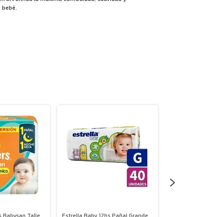
u bebé.
 Babysan Talle
Estrella Baby 12hs Pañal Grande