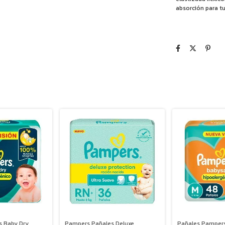
absorción para t
s Baby Dry
Pampers Pañales Deluxe
Pañales Pampers