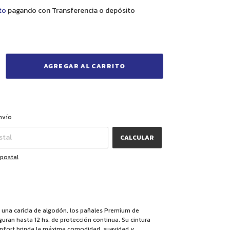
to
pagando con Transferencia o depósito
CAMBIAR CP
CP:
nvío
CALCULAR
 postal
una caricia de algodón, los pañales Premium de
guran hasta 12 hs. de protección continua. Su cintura
confort brinda la máxima comodidad, suavidad y