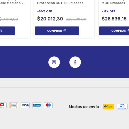
Talle Mediano 26
Proteccion RN+ 36 unidades
M 48 unidades
-
30
%
OFF
-
15
%
OFF
$20.012,30
$26.536,15
$19.014,00
$28.589,00
Medios de envío