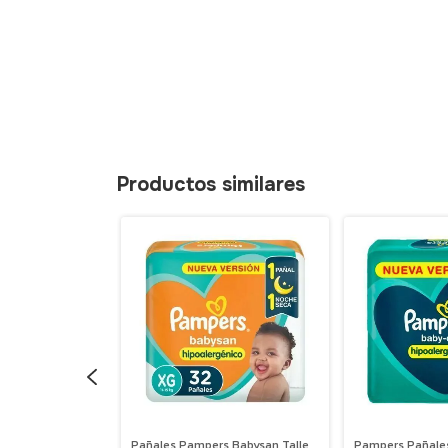
Productos similares
s Baby Dry
Pañales Pampers Babysan Talle
Pampers Pañale