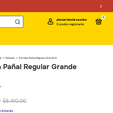
0
¡Hola!
Iniciá sesión
O podés registrarte
á
>
Pañales
>
Estrella Pañal Regular Grande 9
a Pañal Regular Grande
4
0
$6.410,00
n interés