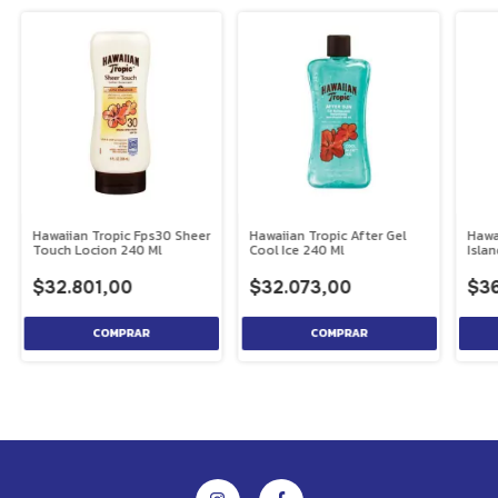
Hawaiian Tropic Fps30 Sheer
Hawaiian Tropic After Gel
Hawa
Touch Locion 240 Ml
Cool Ice 240 Ml
Isla
$32.801,00
$32.073,00
$3