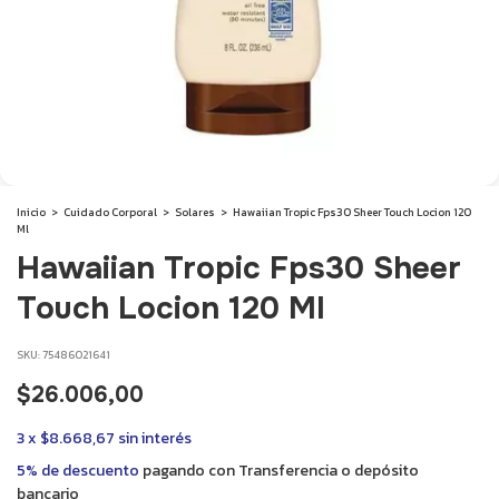
Inicio
>
Cuidado Corporal
>
Solares
>
Hawaiian Tropic Fps30 Sheer Touch Locion 120
Ml
Hawaiian Tropic Fps30 Sheer
Touch Locion 120 Ml
SKU:
75486021641
$26.006,00
3
x
$8.668,67
sin interés
5% de descuento
pagando con Transferencia o depósito
bancario