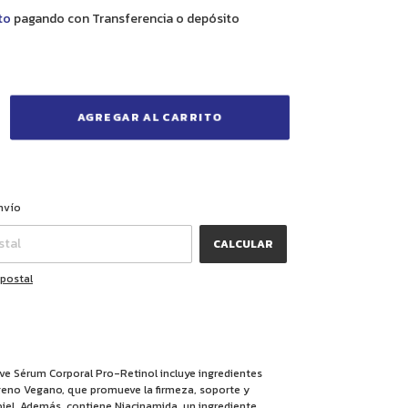
to
pagando con Transferencia o depósito
CAMBIAR CP
CP:
nvío
CALCULAR
 postal
ve Sérum Corporal Pro-Retinol incluye ingredientes
eno Vegano, que promueve la firmeza, soporte y
 piel. Además, contiene Niacinamida, un ingrediente