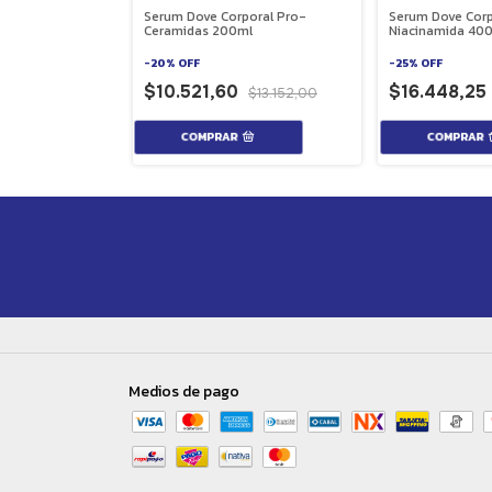
eca de karite
Serum Dove Corporal Pro-
Serum Dove Corp
Ceramidas 200ml
Niacinamida 40
-
20
%
OFF
-
25
%
OFF
$10.521,60
$16.448,2
$12.936,00
$13.152,00
Medios de pago