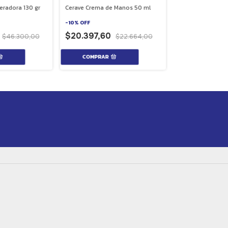
eradora 130 gr
Cerave Crema de Manos 50 ml
Serum Corporal 
Retinol 200 ml
-
10
%
OFF
$20.397,60
-
20
%
OFF
$46.300,00
$22.664,00
$10.526,40