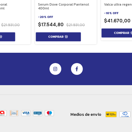
oral
Serum Dove Corporal Pantenol
Valca ultra regen
0ml
400ml
-
10
%
OFF
-
20
%
OFF
$41.670,00
5
$17.544,80
$21.931,00
$21.931,00
Medios de envío