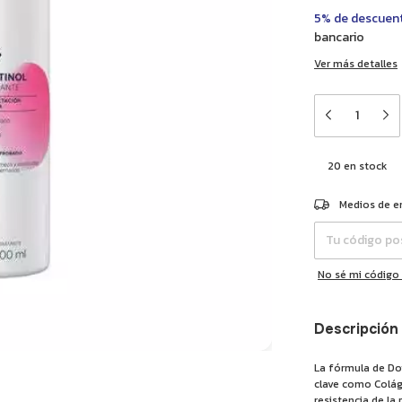
5% de descuen
bancario
Ver más detalles
20
en stock
Entregas para el 
Medios de e
No sé mi código
Descripción
La fórmula de Do
clave como Colág
resistencia de la