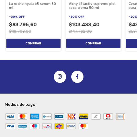
La roche hyalu b5 serum 30
Vichy liftactiv supreme piel
Cera
ml
seca crema 50 ml
para
-
30
%
OFF
-
30
%
OFF
-
20
$83.795,60
$103.433,40
$43
$119.708,00
$147.762,00
$53.
Medios de pago