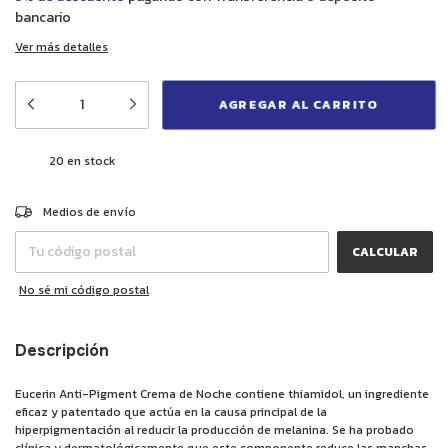
bancario
Ver más detalles
20
en stock
CAMBIAR CP
Entregas para el CP:
Medios de envío
CALCULAR
No sé mi código postal
Descripción
Eucerin Anti-Pigment Crema de Noche contiene thiamidol, un ingrediente
eficaz y patentado que actúa en la causa principal de la
hiperpigmentación al reducir la producción de melanina. Se ha probado