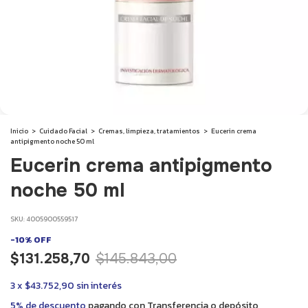
Inicio
>
Cuidado Facial
>
Cremas, limpieza, tratamientos
>
Eucerin crema
antipigmento noche 50 ml
Eucerin crema antipigmento
noche 50 ml
SKU:
4005900559517
-
10
%
OFF
$131.258,70
$145.843,00
3
x
$43.752,90
sin interés
5% de descuento
pagando con Transferencia o depósito